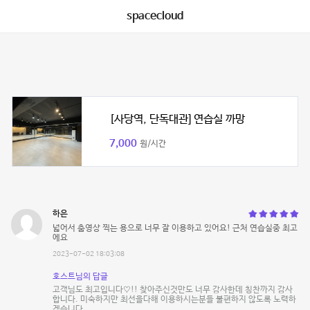
spacecloud
[사당역, 단독대관] 연습실 까망
7,000
원/시간
하은
넓어서 춤영상 찍는 용으로 너무 잘 이용하고 있어요! 근처 연습실중 최고
에요
2023-07-02 18:03:08
호스트님의 답글
고객님도 최고입니다♡!! 찾아주신것만도 너무 감사한데 칭찬까지 감사
합니다. 미숙하지만 최선을다해 이용하시는분들 불편하지 않도록 노력하
겠습니다