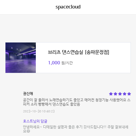
spacecloud
브리츠 댄스연습실 [송파문정점]
1,000
원/시간
권신애
공간이 잘 울려서 노래연습하기도 좋았고 에어컨 청정기능 사용했어요 스
피커 소리 빵빵해서 댄스연습도 좋았음
2023-10-30 10:40:23
호스트님의 답글
안녕하세요~ 디테일한 설명과 좋은 후기 감사드립니다!! 주말 잘보내세
요😄