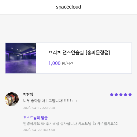
spacecloud
브리츠 댄스연습실 [송파문정점]
1,000
원/시간
박찬영
너무 좋아용 처ㅣ고입니다!!!!!!ㅜㅜ
2023-04-17 22:19:28
호스트님의 답글
안녕하세요 😄 후기작성 감사합니다 게스트님 👍 자주뵐게요🥰
2023-04-20 16:15:08