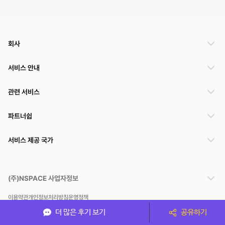
회사
서비스 안내
관련 서비스
파트너쉽
서비스 제공 국가
(주)NSPACE 사업자정보
이용약관
개인정보처리방침
운영정책
스페이스클라우드는 통신판매중개자이며 통신판매의 당사자가 아닙니다. 따라서 스페이스클
더 많은 후기 보기
공유하기
라우드는 공간 거래정보 및 거래에 대해 책임지지 않습니다.