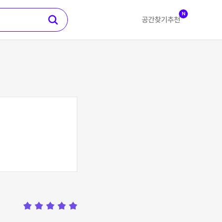
N
공간찾기
추천