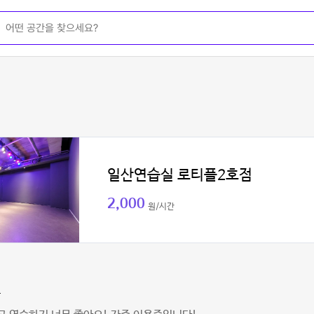
일산연습실 로티플2호점
2,000
원/시간
은