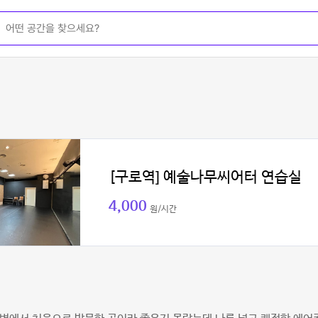
[구로역] 예술나무씨어터 연습실
4,000
원/시간
임