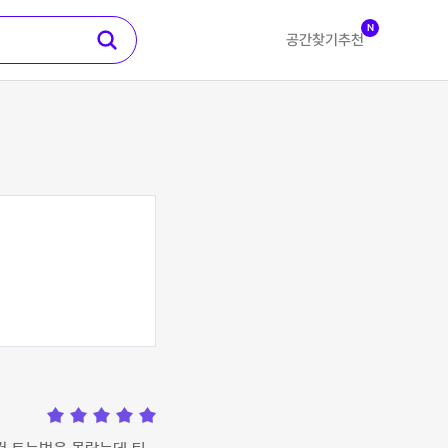
N
공간찾기
추천