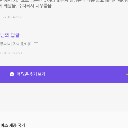
변에서 처음으로 방문한 곳이라 좋은지 몰랐는데 나름 넓고 쾌적함 에어
에 깨달음. 주차되서 너무좋음
-27 10:49:17
님의 답글
주셔서 감사합니다 ^^
-01 20:58:50
더 많은 후기 보기
비스 제공 국가