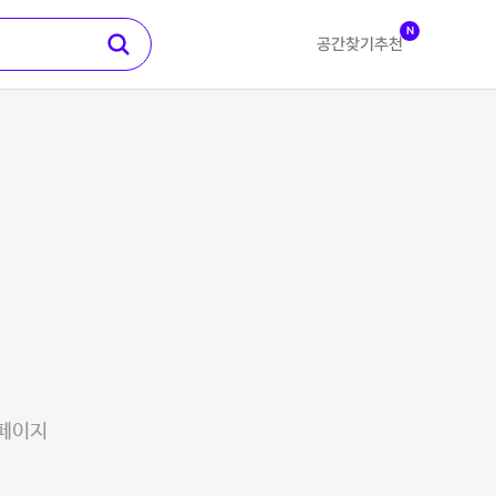
N
공간찾기
추천
 페이지