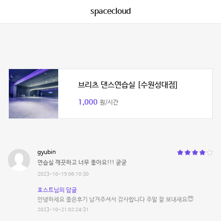
spacecloud
브리츠 댄스연습실 [수원성대점]
1,000
원/시간
gyubin
연습실 깨끗하고 너무 좋아요!!! 굳굳
2023-10-15 06:10:30
호스트님의 답글
안녕하세요 좋은후기 남겨주셔서 감사합니다 주말 잘 보내새요😇
2023-10-21 02:24:31