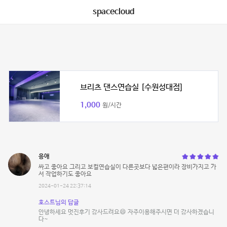
spacecloud
브리츠 댄스연습실 [수원성대점]
1,000
원/시간
응애
싸고 좋아요 그리고 보컬연습실이 다른곳보다 넓은편이라 장비가지고 가
서 작업하기도 좋아요
2024-01-24 22:37:14
호스트님의 답글
안녕하세요 멋진후기 감사드려요😄 자주이용해주시면 더 감사하겠습니
다~