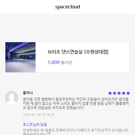
spacecloud
브리츠 댄스연습실 [수원성대점]
1,000
원/시간
롱러너
음악을 끄면 옆방에서 웅엉우엉하는 약간의 진동음이 넘어오지만 음악을
키면 제 음악 말고는 아무 소리도 들리지 않을 만큼 방음 상태가 훌륭했어
요 앞으로 연습실은 브리츠로 정했습니다!
2023-01-30 18:19:20
호스트님의 답글
안녕하세요 😄 방음도 만족하셨다니 다행이고 후기작성까지 감사합니다.
좋은하루되세요 😇