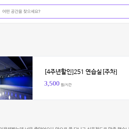
[4주년할인]251 연습실[주차]
3,500
원/시간