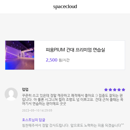
spacecloud
피움PIUM 건대 프리미엄 연습실
2,500
원/시간
뎁뎁
꾸준히 쓰고 있은데 정말 깨끗하고 쾌적해서 좋아요 :) 집중도 잘되는 편
입니다. 아 물론 시그니쳐 컬러 조명도 넘 이쁘고요. 건대 근처 올때는 꼭
여기서 연습하는 편이에요 굿굿
2023-05-10 14:25:05
호스트님의 답글
칭찬해주셔서 정말 감사드립니다. 앞으로도 노력하는 피움 되겠습니다^^