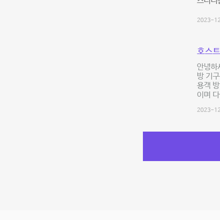
스터디
2023-12
호스트
안녕하세
방 기구
용객 방
이며 다
2023-12