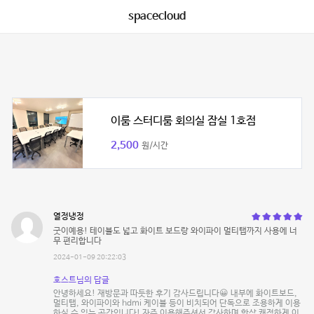
spacecloud
이룸 스터디룸 회의실 잠실 1호점
2,500
원/시간
열정냉정
굿이예용! 테이블도 넓고 화이트 보드랑 와이파이 멀티탭까지 사용에 너
무 편리합니다
2024-01-09 20:22:03
호스트님의 답글
안녕하세요! 재방문과 따듯한 후기 감사드립니다😀 내부에 화이트보드,
멀티탭, 와이파이와 hdmi 케이블 등이 비치되어 단독으로 조용하게 이용
하실 수 있는 공간입니다! 자주 이용해주셔서 감사하며 항상 쾌적하게 이