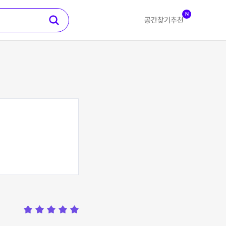
N
공간찾기
추천