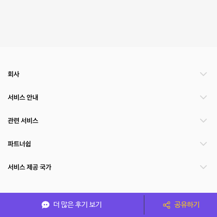
회사
서비스 안내
관련 서비스
파트너쉽
서비스 제공 국가
(주)NSPACE 사업자정보
더 많은 후기 보기
공유하기