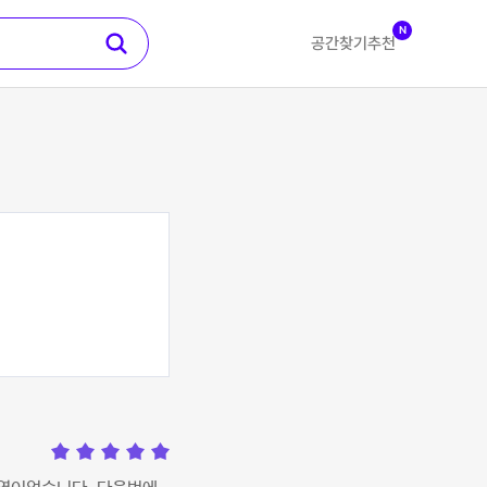
N
공간찾기
추천