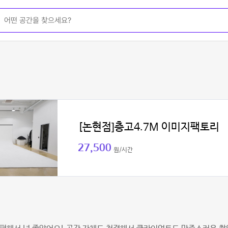
[논현점]층고4.7M 이미지팩토리
27,500
원/시간
킴