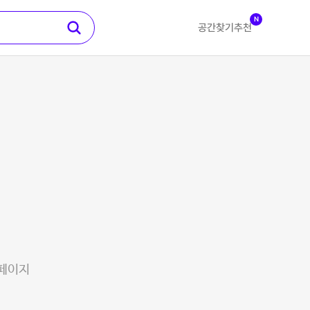
N
공간찾기
추천
 페이지