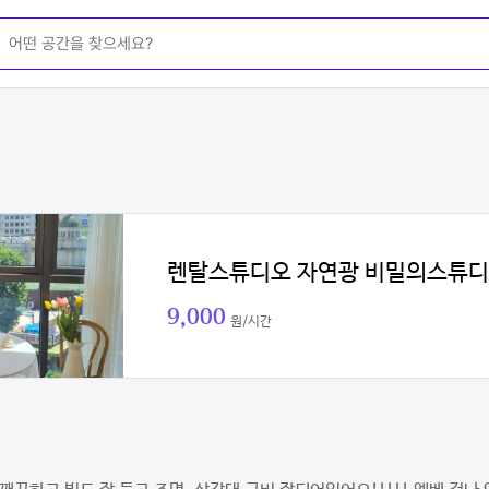
렌탈스튜디오 자연광 비밀의스튜
9,000
원/시간
티