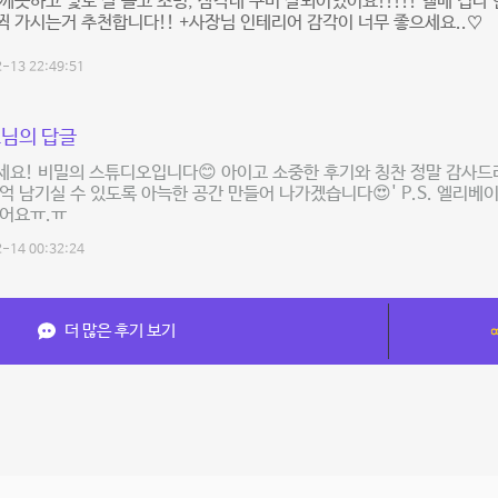
깨끗하고 빛도 잘 들고 조명, 삼각대 구비 잘되어있어요!!!!! 엘베 겁나
 가시는거 추천합니다!! +사장님 인테리어 감각이 너무 좋으세요..♡
-13 22:49:51
님의 답글
요! 비밀의 스튜디오입니다😊 아이고 소중한 후기와 칭찬 정말 감사드려
억 남기실 수 있도록 아늑한 공간 만들어 나가겠습니다😍' P.S. 엘리베
겠어요ㅠ.ㅠ
-14 00:32:24
더 많은 후기 보기