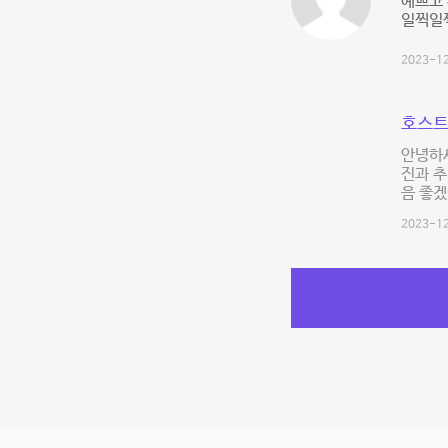
예쁘고 
일찍일찍
2023-12
호스트
안녕하세
진과 추
음 좋
2023-12