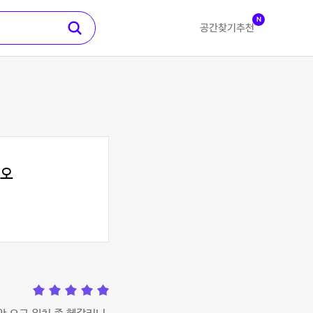
N
공간찾기
추천
디오