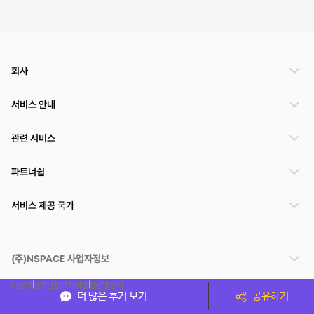
회사
서비스 안내
관련 서비스
파트너쉽
서비스 제공 국가
(주)NSPACE 사업자정보
이용약관
개인정보처리방침
운영정책
더 많은 후기 보기
공유하기
스페이스클라우드는 통신판매중개자이며 통신판매의 당사자가 아닙니다. 따라서 스페이스클
라우드는 공간 거래정보 및 거래에 대해 책임지지 않습니다.