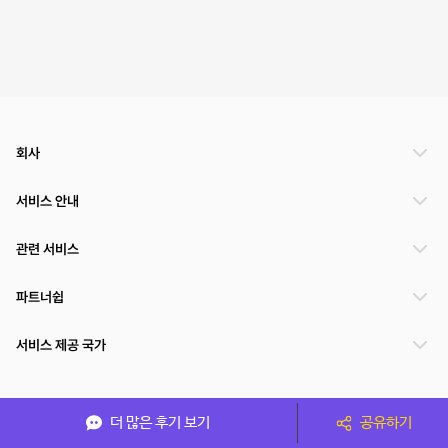
회사
서비스 안내
관련 서비스
파트너쉽
서비스 제공 국가
(주)NSPACE 사업자정보
더 많은 후기 보기
공유하기