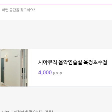
시아뮤직 음악연습실 옥정호수점
4,000
원/시간
민