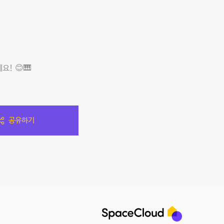
! 😊🎹
공유하기