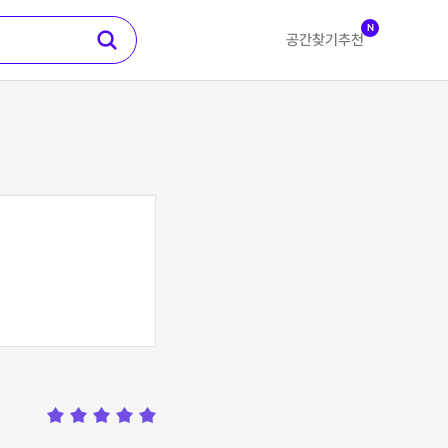
N
공간찾기
추천