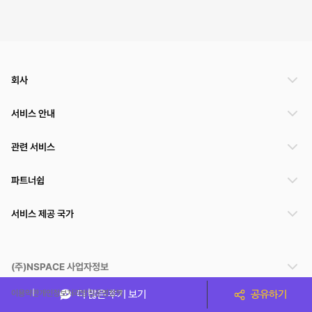
회사
서비스 안내
관련 서비스
파트너쉽
서비스 제공 국가
(주)NSPACE 사업자정보
이용약관
개인정보처리방침
운영정책
더 많은 후기 보기
공유하기
스페이스클라우드는 통신판매중개자이며 통신판매의 당사자가 아닙니다. 따라서 스페이스클