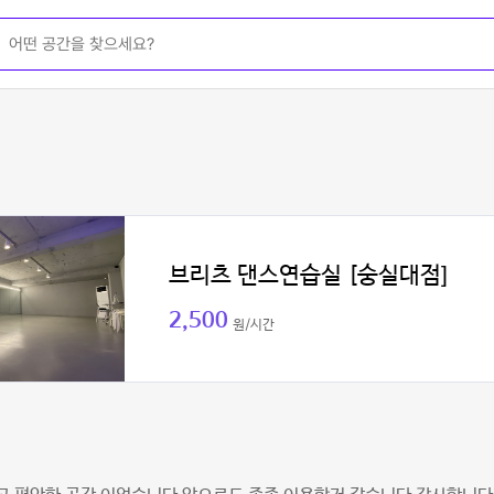
브리츠 댄스연습실 [숭실대점]
2,500
원/시간
원