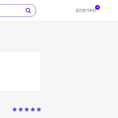
N
공간찾기
추천