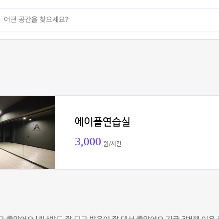
에이플연습실
3,000
원/시간
이