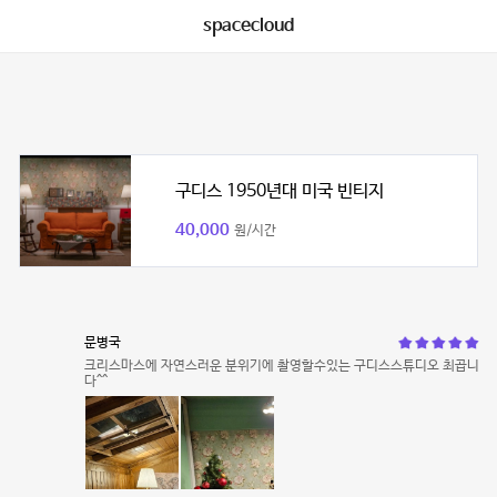
spacecloud
구디스 1950년대 미국 빈티지
40,000
원/시간
문병국
크리스마스에 자연스러운 분위기에 촬영할수있는 구디스스튜디오 최곱니
다^^