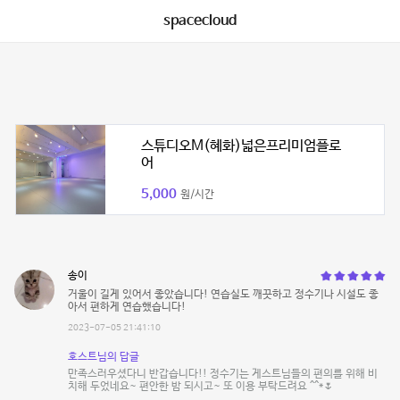
spacecloud
스튜디오M(혜화)넓은프리미엄플로
어
5,000
원/시간
송이
거울이 길게 있어서 좋았습니다! 연습실도 깨끗하고 정수기나 시설도 좋
아서 편하게 연습했습니다!
2023-07-05 21:41:10
호스트님의 답글
만족스러우셨다니 반갑습니다!! 정수기는 게스트님들의 편의를 위해 비
치해 두었네요~ 편안한 밤 되시고~ 또 이용 부탁드려요 ^^*🌷