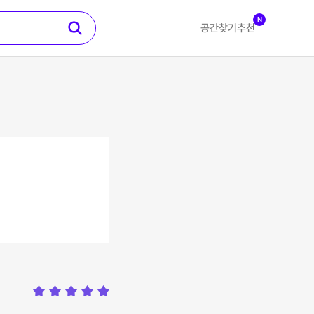
N
공간찾기
추천