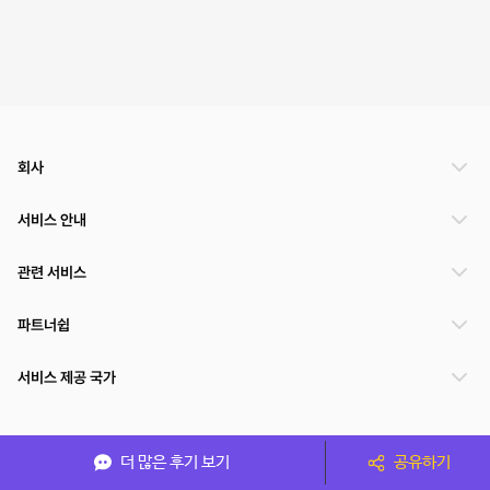
회사
서비스 안내
관련 서비스
파트너쉽
서비스 제공 국가
(주)NSPACE 사업자정보
더 많은 후기 보기
공유하기