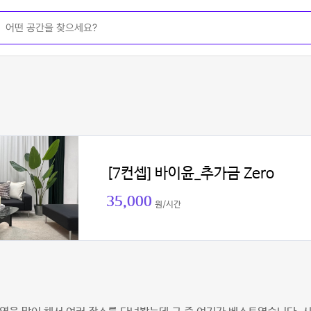
[7컨셉] 바이윤_추가금 Zero
35,000
원/시간
더