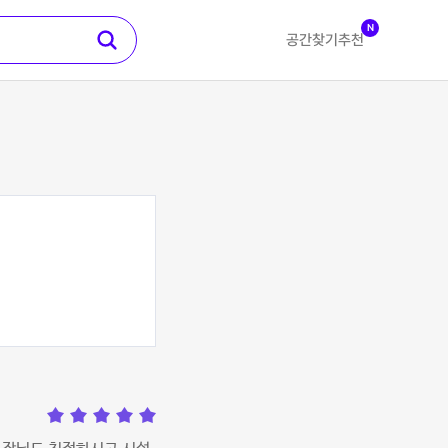
N
공간찾기
추천