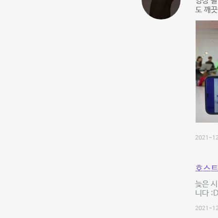
영상 촬
도 깨끗
2021-12
호스트
늦은 시
니다 :
2021-12