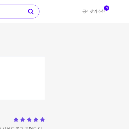
N
공간찾기
추천