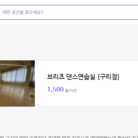
브리츠 댄스연습실 [구리점]
1,500
원/시간