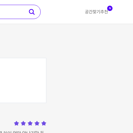
N
공간찾기
추천