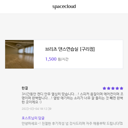
spacecloud
브리츠 댄스연습실 [구리점]
1,500
원/시간
한결
3시간동안 캔디 안무 열심히 땄습니다...! 스피커 음질이며 에어컨이며 조
명이며 완벽합니다...! 옆방 얘기하는 소리가 너무 잘 들리는 것 빼면 완벽
한 곳이에요 :)
2023-03-04 18:12:39
호스트님의 답글
안녕하세요-! 친절한 후기작성 넘 감사드리며 자주 애용부탁 드립니다🥰