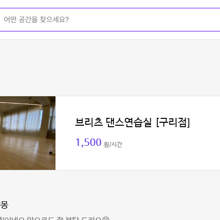
브리츠 댄스연습실 [구리점]
1,500
원/시간
샤몽