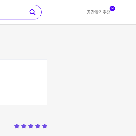
N
공간찾기
추천