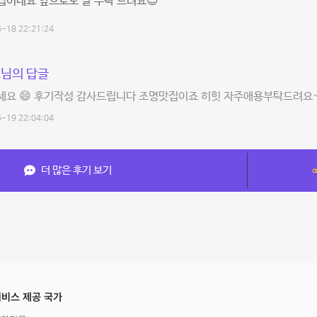
집이네요 앞으로도 잘 부탁 드려요😊
-18 22:21:24
님의 답글
세요 😄 후기작성 감사드립니다 조명맛집이죠 히힛 자주애용부탁드려요
-19 22:04:04
더 많은 후기 보기
비스 제공 국가