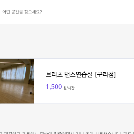
브리츠 댄스연습실 [구리점]
1,500
원/시간