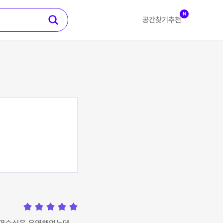
N
공간찾기
추천