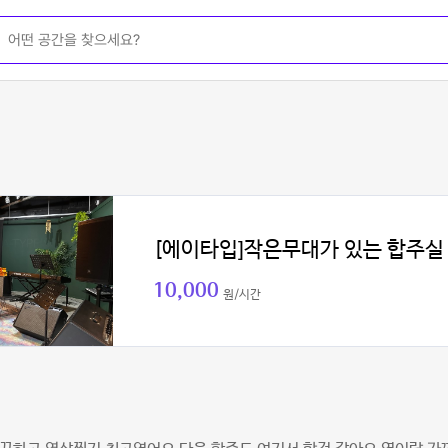
[에이타입]작은무대가 있는 합주실
10,000
원/시간
채