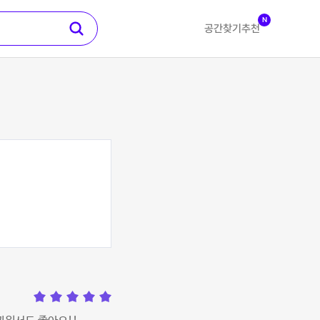
N
공간찾기
추천