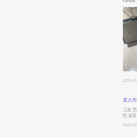
리버브 
2023-03
호스트
그쵸 연
런 포토
2023-03