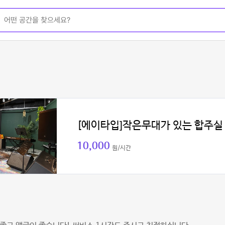
[에이타입]작은무대가 있는 합주실
10,000
원/시간