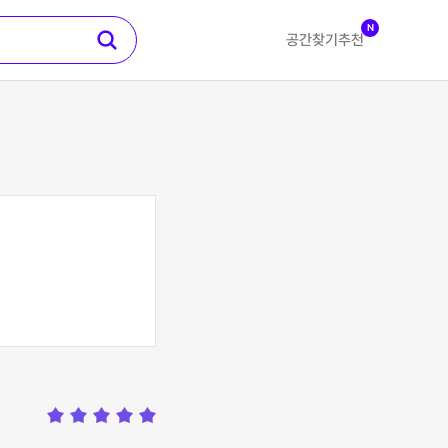
N
공간찾기
추천