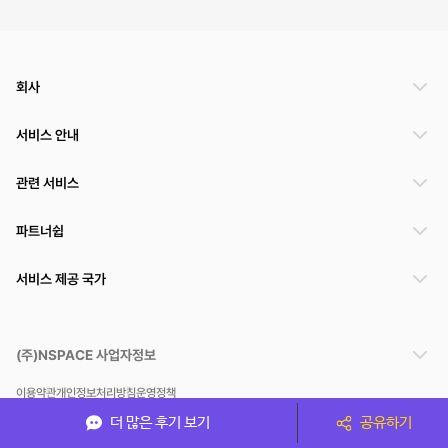
회사
서비스 안내
관련 서비스
파트너쉽
서비스 제공 국가
(주)NSPACE 사업자정보
이용약관
개인정보처리방침
운영정책
스페이스클라우드는 통신판매중개자이며 통신판매의 당사자가 아닙니다. 따라서 스페이스클
더 많은 후기 보기
공유하기
라우드는 공간 거래정보 및 거래에 대해 책임지지 않습니다.