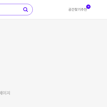
N
공간찾기
추천
 페이지