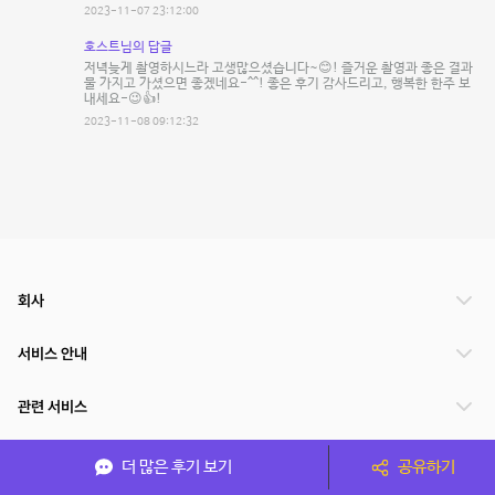
2023-11-07 23:12:00
호스트님의 답글
저녁늦게 촬영하시느라 고생많으셨습니다~😊! 즐거운 촬영과 좋은 결과
물 가지고 가셨으면 좋겠네요-^^! 좋은 후기 감사드리고, 행복한 한주 보
내세요-😉👍!
2023-11-08 09:12:32
회사
서비스 안내
관련 서비스
파트너쉽
더 많은 후기 보기
공유하기