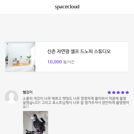
spacecloud
신촌 자연광 셀프 드노피 스튜디오
10,000
원/시간
햄깅이
소품의 색감이 너무 예쁘고 햇빛도 너무 짱짱하게 들아와서 덕분에 촬영
잘했습니다! 그리고 호스트님께서 너무 잘 챙겨주셔서 편안하게 촬영했어
요!!