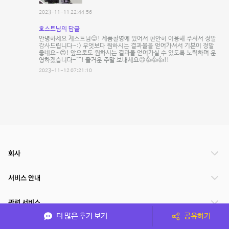
2023-11-11 22:44:56
호스트님의 답글
안녕하세요 게스트님😊! 제품촬영에 있어서 편안히 이용해 주셔서 정말
감사드립니다~:) 무엇보다 원하시는 결과물을 얻어가셔서 기분이 정말
좋네요~😍! 앞으로도 원하시는 결과물 얻어가실 수 있도록 노력하며 운
영하겠습니다-^^! 즐거운 주말 보내세요😉👍👍👍!!
2023-11-12 07:21:10
회사
서비스 안내
관련 서비스
더 많은 후기 보기
공유하기
파트너쉽