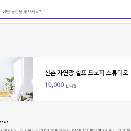
신촌 자연광 셀프 드노피 스튜디오
10,000
원/시간
****