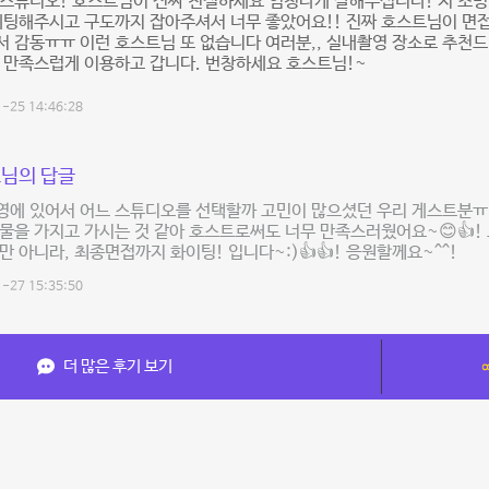
스튜디오! 호스트님이 진짜 친절하세요 엄청나게 잘해주십니다! 저 조명
세팅해주시고 구도까지 잡아주셔서 너무 좋았어요!! 진짜 호스트님이 면
 감동ㅠㅠ 이런 호스트님 또 없습니다 여러분,, 실내촬영 장소로 추천
 만족스럽게 이용하고 갑니다. 번창하세요 호스트님!~
-25 14:46:28
님의 답글
영에 있어서 어느 스튜디오를 선택할까 고민이 많으셨던 우리 게스트분ㅠ-
물을 가지고 가시는 것 같아 호스트로써도 너무 만족스러웠어요~😊👍! 
만 아니라, 최종면접까지 화이팅! 입니다~:)👍👍! 응원할께요~^^!
-27 15:35:50
더 많은 후기 보기