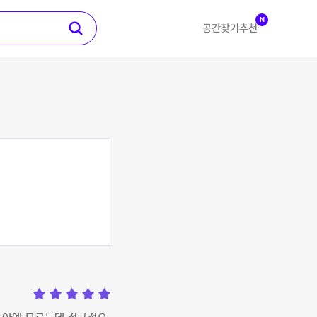
N
공간찾기
추천