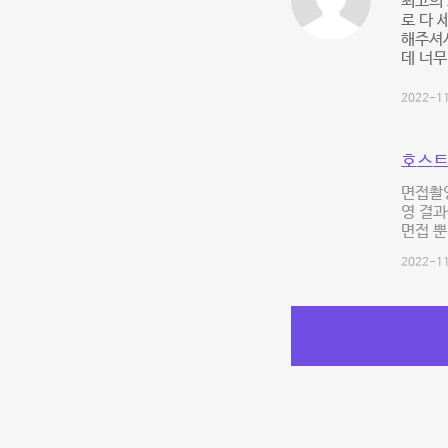
최고의 
로 다 
해주셔서
데 너무
2022-11
호스트
면접촬
영 결과
면접 뿐
2022-11