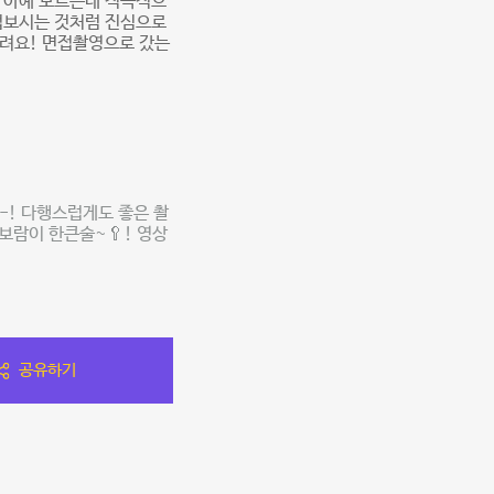
 아예 모르는데 적극적으
접보시는 것처럼 진심으로
드려요! 면접촬영으로 갔는
! 다행스럽게도 좋은 촬
보람이 한큰술~🥄! 영상
공유하기