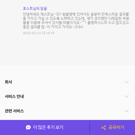
호스트님의 답글
안녕하세요 게스트님~😊! 밤촬영에 있어서도 충분히 만족스러운 결과물
을 가지고 가실 수 있도록 노력하고 있는데, 제가 생각했던 디테일한 부분
들을 이용해 주셔서 감사할 따름이지요~^^! 촬영하시느라 수고 많으셨고,
좋은 결과물 많~이 가지고 가셔요~😉👍!
2023-03-22 23:10:15
회사
서비스 안내
관련 서비스
파트너쉽
더 많은 후기 보기
공유하기