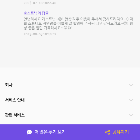
2023-07-18 18:56:40
호스트님의 답글
안녕하세요 게스트님~😊! 항상 자주 이용해 주셔서 감사드리지요~:) 저
희 스튜디오 자연광을 이렇게 잘 촬영해 주셔써 너무 감사드려요~😍! 항
상 좋은 일만 가득하세요~😉👍!
2023-08-03 18:48:57
회사
서비스 안내
관련 서비스
파트너쉽
더 많은 후기 보기
공유하기