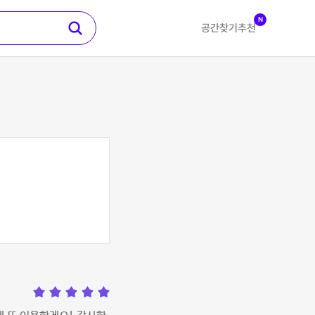
N
공간찾기
추천