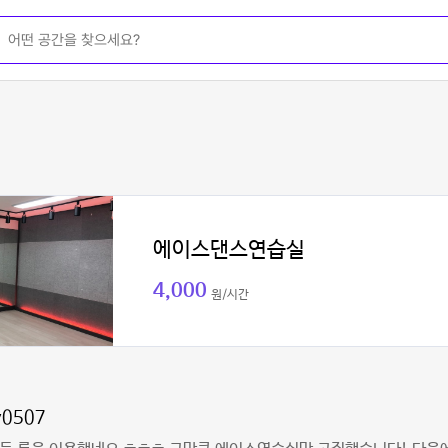
에이스댄스연습실
4,000
원/시간
y0507