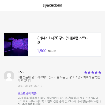
spacecloud
(리뷰시1시간)구의건대불렛스튜디
오
1,500
원/시간
Ei5hi
B홀 썼는데 넓고 쾌적해요 관리도 잘 되는 것 같고 조명도 예뻐서 잘 연습
하고 갑니다!
2023-08-29 19:07:17
호스트님의 답글
다시 방문 해주셨을 때도 실망시키지 않도록 계속해서 신경 쓰겠습니다
~^^ 포토리뷰시 페이백 이벤트 진행 중에 있으니 꼭 다시 방문 부탁드립니
다! 좋은하루되세요!