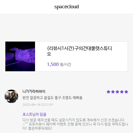
spacecloud
(리뷰시1시간)구의건대불렛스튜디
오
1,500
원/시간
니가가라하와이
완전 깔끔하고 음질도 좋구 조명도 예뻐욤
2023-09-19 22:21:51
호스트님의 답글
다시 방문 해주셨을 때도 실망시키지 않도록 계속해서 신경 쓰겠습니다
~^^ 포토리뷰시 페이백 이벤트 진행 중에 있으니 꼭 다시 방문 부탁드립니
다! 좋은하루되세요!