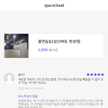
spacecloud
쏠연습실[성신여대, 한성대]
2,000
원/시간
yu_ri
재방문 N회차! 오디션 영상 촬영, 연기•댄스•노래 연습 빼놓을 거 없이 모
두 가능! 여기만 써요👍
2023-09-22 16:03:09
호스트님의 답글
안녕하세요. 후기 너무 감사합니다 ☺ 이용에 만족하셨다니 저도 너무 뿌
듯하네요. 😚 언제든지 이용 가능한 무료 이용권 1시간 드리겠습니다. 행
복한 하루 되세요 🥰