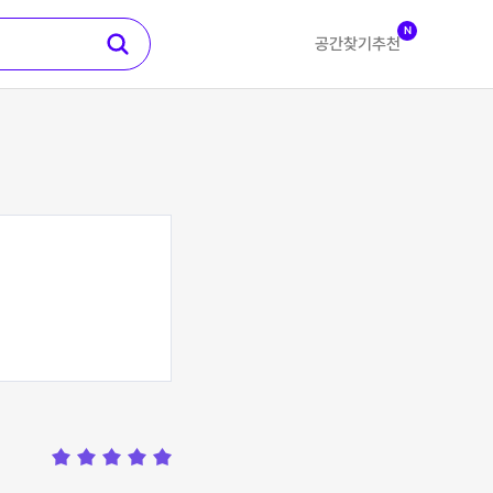
N
공간찾기
추천