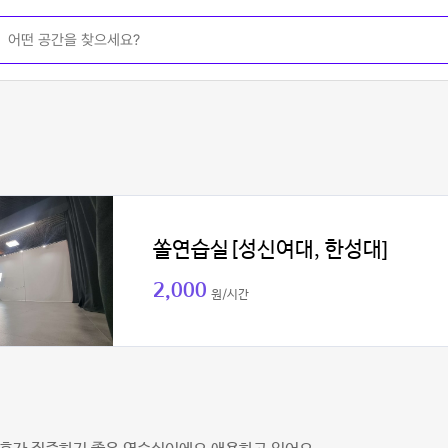
쏠연습실[성신여대, 한성대]
2,000
원/시간