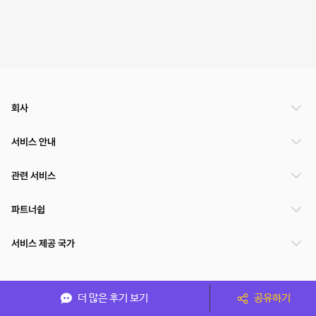
회사
서비스 안내
관련 서비스
파트너쉽
서비스 제공 국가
(주)NSPACE 사업자정보
더 많은 후기 보기
공유하기